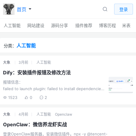
首页
登录
人工智能
网站建设
源码分享
插件推荐
博客历程
米表
人工智能
分类：
大象
3月前
人工智能
Dify：安装插件报错及修改方法
报错信息：
failed to launch plugin: failed to install dependencies:
failed to install dependencies: exit status 1, output:
1523
0
2
DEBUG uv 0.9.18 TRACE Checking lock for `/root/.cac
he/uv` at...
大象
4月前
人工智能
Openclaw
OpenClaw：微信养龙虾实战
登录OpenClaw服务器，安装微信插件。npx -y @tencent-