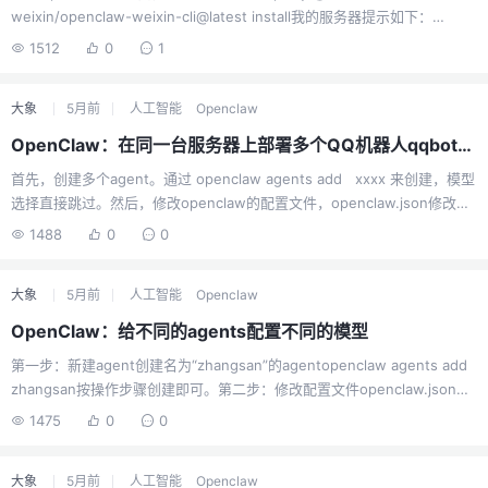
weixin/openclaw-weixin-cli@latest install我的服务器提示如下：
Entering npm script environment at location:/rootType 'exit' or ^D w
1512
0
1
hen finishedsh-5.2#输入安装命令npx -y @tencent-weixin/openclaw-
w...
大象
5月前
人工智能
Openclaw
OpenClaw：在同一台服务器上部署多个QQ机器人qqbot（多频道-多机器人-不同模型）
首先，创建多个agent。通过 openclaw agents add xxxx 来创建，模型
选择直接跳过。然后，修改openclaw的配置文件，openclaw.json修改有
几个关键点：（1）agents 中lists部分，设置model模型，不设置则用默
1488
0
0
认。"agents": { "defaults": { "model": { ...
大象
5月前
人工智能
Openclaw
OpenClaw：给不同的agents配置不同的模型
第一步：新建agent创建名为“zhangsan”的agentopenclaw agents add
zhangsan按操作步骤创建即可。第二步：修改配置文件openclaw.json在
配置文件中的 agents 部分，为每个Agent添加 model 字段，指定其使用
1475
0
0
的模型。以下是一个配置示例：{ "agents": { "list": [ &n...
大象
5月前
人工智能
Openclaw