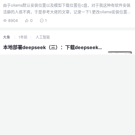
由于ollama默认安装位置以及模型下载位置在c盘，对于我这种有软件安装
洁癖的人很不爽，于是参考大佬的文章，记录一下1.更改ollama安装位置
ollama默认装位置在：C:\Users\XX\AppData\Local\Programs\Ollama模
8904
0
1
型下载位置：C:\Users\XX.ollama我们可以在F盘创建Ollama文件夹，创建
models子文件夹存放模型，再将上述两个文件夹移动到该文件夹下2.更改
大象
1年前
人工智能
环境变量先修改系统变量的PATH变量，win11在高级系统设置里，点击环
境变量，找到系统变量的path，双击打开新建path变量填入 D:\ollama\自
本地部署deepseek（三）：下载deepseek模型
定义模型下载位置，在系...
1. 选择DeepSeek模型Ollama官网DeepSeek模型库网
址：https://ollama.com/search?q=DeepSeek在Ollama
官网模型库中，有以下DeepSeek模型和版本型号可以选
2822
0
0
择：DeepSeek R1：推理模型，版本1.5b、7b到671b共七
个。DeepSeek Coder：代码模型，版本1.3b、6.7b、
大象
1年前
人工智能
33b。DeepSeek V2.5、DeepSeek V3：通用模型，版本
分别有236b、671b。各模型的版本，参数量越大，模型功
人工智能基础知识：什么是 Ollama？
能也越强大，但也需要更多的计算资源。本次在笔记本电
Ollama是一款专为简化本地大型语言模型（LLM）运行而设计的开源工
脑上部署测试，电脑配置：处理器：11th Gen Inte...
具，通过类似Docker的容器化技术，用户仅需一条命令即可快速部署和管
理开源模型（如Llama 2）。其核心价值在于降低技术门槛，使开发者、研
7741
0
1
究者等无需复杂配置即可在本地环境中高效调用LLM能力。核心功能与定
位Ollama的核心功能围绕本地化模型部署展开。它通过预构建的容器镜像