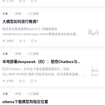
fission/invited?activityId=10003&invit...
2738
0
0
会出问题。常规英文单词+中文混排，可以正常输出语音，但是，如果是
“CMD”这种非常规英文+中文混排，会报错（回头有时间，再复现错误）。
大象
1年前
人工智能
太累了，回头更新详细步骤。2000多种音色可选。请通篇看完之后，再进
行操作。小白安装教程https://gitcode.com/gh_mirrors/em/EmotiVoice
大模型如何进行微调？
（镜像站，国内可访问）https://githu...
前言本次我将使用Qwen2.5-3B模型配合
LlamaFactory+llama.cpp+ollama等相关技术实现大模型
微调以及部署到本地环境准备全部环境需要算力云，本地
2892
0
0
电脑环境需要python，cmake，docker desktop，
ollama，llama.cpp等。我们先安装部分环境，之后在微调
大象
1年前
人工智能
部署过程中再安装剩余环境。算力云训练大模型用到的硬
件配置很高，所以我推荐使用云服务器，例如AutoDL，阿
本地部署deepseek（四）：使用Chatbox与本地模型对话
里云。 这里我白嫖阿里云免费的算力，阿里云-人工智能平
打开Chatbox，打开左下角设置模型提供方，找到
台 PAI，有个免费试用，选择交互式建模DSW，开通，选
OLLAMA API点击“保存”然后开启对话。在对话框发送键旁
择配置，我选择的配置如下： 注意，下面有个14.55计算
边可以选择不同的模型。
时/小时，试用...
2746
0
0
大象
1年前
人工智能
ollama下载模型到指定位置