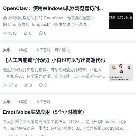
OpenClaw：使用Windows机器浏览器访问OpenClaw的18789控制界面（可以尝试，我没搞定）
要让公网可以访问你的 OpenClaw，你需要将配置中
的 bind 参数从 "loopback"（仅本地访问）修改
为 "lan"（监听所有网络接口），并确保相关的网络安全措
1310
0
0
施已配置好。你可以通过以下步骤完成修改：修改配置连
接到你运行 OpenClaw 的服务器，在终端中执行以下命
大象
1年前
人工智能
网站建设
令，将绑定模式修改为 lan：
bashopenclaw config set gateway.bind "lan"这个命令
【人工智能编写代码】小白也可以写出高端代码
会将配置文件中的 gateway...
最近跟代码打交道比较多，自身代码能力比较差，正值人
工智能兴起，是个得力助手。实用功能：以下是最近一两
个月用人工智能工具编写代码用到的功能实用心得。粗略
3712
0
0
描述需求，自动编写代码。代码查漏补缺，提出修改建
议。自动完善漏洞，生成优化代码。多种语言实现，通晓
大象
1年前
人工智能
代码百科。推荐【豆包】，deepseek偶尔会比豆包弱一
点。两者结合使用，效果最大化。deepseek在需求分析方
EmotiVoice实战应用（5个小时搞定）
面稍微弱电，不能第一时间输出正确代码，要多轮沟通。
今天折腾了半天本地离线文字转语音（TTS），使用开源EmotiVoice操
下载全能 AI 助手 - 豆包电脑版：
作。成功生成语音。重点：python版本：3.8（因为折腾EmotiVoice，把
https://www.doubao.com/pc/desktop-
3.13的python卸载了之后，重新安装了3.8版本）问题：如果中英文混排，