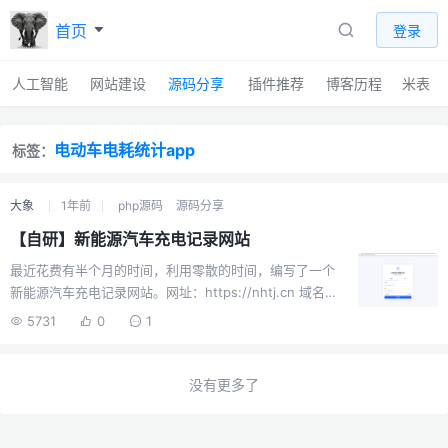
首页
登录
人工智能
网站建设
源码分享
插件推荐
博客历程
米表
电动车电耗统计app
标签：
大象
1年前
php源码
源码分享
【自研】新能源汽车充电记录网站
最近花费有半个月的时间，利用零散的时间，编写了一个
新能源汽车充电记录网站。网址：https://nhtj.cn 域名寓
意：能耗统计（网址为首字母+cn）软件功能：注册用户
5731
0
1
名、密码、邮箱、验证码登录用户名、密码仪表盘本月充
电金额、本月行驶里程、本月充电次数、累计充电总金
额、累计行驶总里程、累计百公里电耗记录列表日期、充
没有更多了
电量 (kWh)、金额 (元)、行驶里程 (km)、每公里费用
(元/km)、充电地点、操作（编辑、删除）、搜索记录、每
页显示条数、记录排序（最新、最早、金额从高到低、金