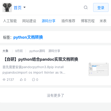
首页
登录
人工智能
网站建设
源码分享
插件推荐
博客历程
米表
python文档转换
标签：
大象
9月前
python源码
源码分享
【自研】python结合pandoc实现文档转换
首先需要安装pandocpython3.8pip install
pypandocimport os import tkinter as tk
from tkinter import ttk, filedialog, messagebox
2137
0
0
import pypandoc import platform
class PandocConverterApp: def __init__(self, ...
没有更多了