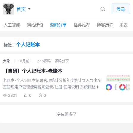
首页
登录
人工智能
网站建设
源码分享
插件推荐
博客历程
米表
个人记账本
标签：
大象
10月前
php源码
源码分享
【自研】个人记账本-老账本
老账本-个人记账本记录管理统计分析年度统计导入导出配
置管理用户管理使用说明登录/注册 使用说明 系统概述个
人记账本是一个功能完善的财务管理系统，帮助您轻松管
2801
0
0
理个人收支记录， 提供统计分析、数据导入导出等功能，
让您的财务管理更加便捷高效。 功能模块 记录管理添加、
编辑、删除收支记录支持批量添加和批量修改多条件筛选
没有更多了
和搜索功能支持分类、平台、支付方式管理 统计分析收支
趋势图表分析分类统计和占比分析时间维度统计分析自定
义时间范围统计 年度统计年度收支总览月度对比分析年度